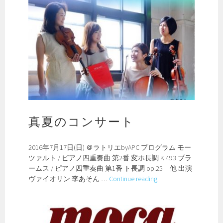
vol.5
真夏のコンサート
2016年7月17日(日) ＠ラトリエbyAPC プログラム モー
ツァルト / ピアノ四重奏曲 第2番 変ホ長調 K.493 ブラ
ームス / ピアノ四重奏曲 第1番 ト長調 op.25 他 出演
真
ヴァイオリン 李あそん …
Continue reading
夏
の
コ
ン