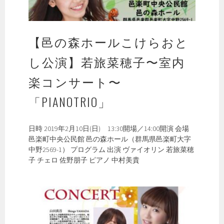
ト
vol.2
~
【邑の森ホールこけらおと
日
本
し公演】若旅菜穂子〜室内
=
ハ
楽コンサート〜
ン
ガ
「PIANOTRIO」
リ
ー
友
日時 2019年2月10日(日) 13:30開場／14:00開演 会場
好
邑楽町中央公民館 邑の森ホール（群馬県邑楽町大字
150
中野2569-1） プログラム 出演 ヴァイオリン 若旅菜穂
周
子 チェロ 佐野朋子 ピアノ 中村美貴
年
記
念
~