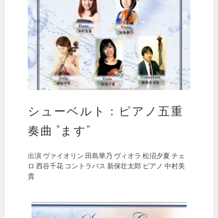
の
森
2016
シューベルト：ピアノ五重
奏曲 ”ます”
出演 ヴァイオリン 田島華乃 ヴィオラ 松沼夕夏 チェ
ロ 西谷千花 コントラバス 新保壮太郎 ピアノ 中村美
貴