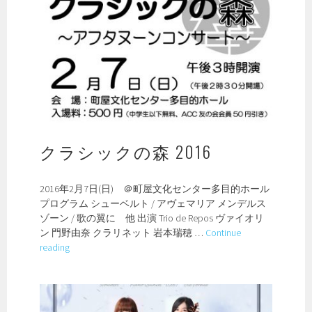
クラシックの森 2016
2016年2月7日(日) ＠町屋文化センター多目的ホール
プログラム シューベルト / アヴェマリア メンデルス
ゾーン / 歌の翼に 他 出演 Trio de Repos ヴァイオリ
ン 門野由奈 クラリネット 岩本瑞穂 …
Continue
ク
reading
ラ
シ
ッ
ク