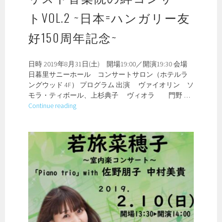
トVOL.2 ~日本=ハンガリー友
好150周年記念~
日時 2019年8月31日(土) 開場19:00／開演19:30 会場
日暮里サニーホール コンサートサロン（ホテルラ
ングウッド 4F） プログラム 出演 ヴァイオリン ソ
モラ・ティボール、上杉典子 ヴィオラ 門野 …
リ
Continue reading
ス
ト
音
楽
院
の
絆
コ
ン
サ
ー