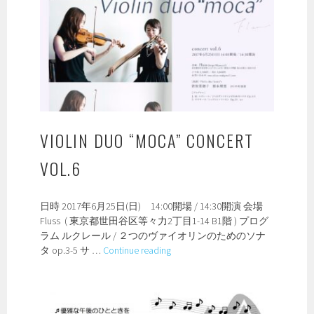
VIOLIN DUO “MOCA” CONCERT
VOL.6
日時 2017年6月25日(日) 14:00開場 / 14:30開演 会場
Fluss ( 東京都世田谷区等々力2丁目1-14 B1階 ) プログ
ラム ルクレール / ２つのヴァイオリンのためのソナ
Violin
タ op.3-5 サ …
Continue reading
duo
“moca”
concert
vol.6