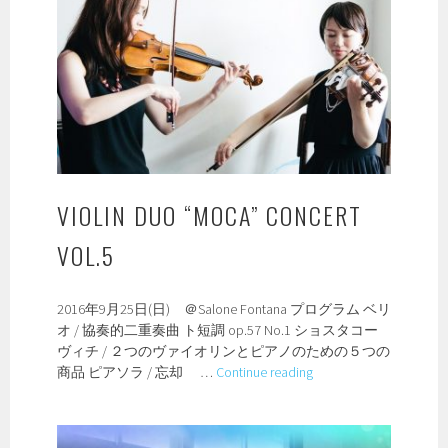
の
森
2017
VIOLIN DUO “MOCA” CONCERT
VOL.5
2016年9月25日(日) ＠Salone Fontana プログラム ベリ
オ / 協奏的二重奏曲 ト短調 op.57 No.1 ショスタコー
ヴィチ / ２つのヴァイオリンとピアノのための５つの
Violin
商品 ピアソラ / 忘却 …
Continue reading
Duo
“moca”
concert