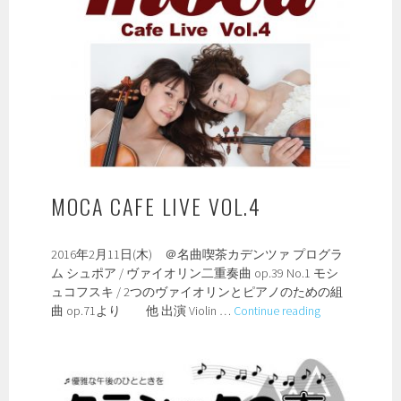
サ
ー
ト
MOCA CAFE LIVE VOL.4
2016年2月11日(木) ＠名曲喫茶カデンツァ プログラ
ム シュポア / ヴァイオリン二重奏曲 op.39 No.1 モシ
ュコフスキ / 2つのヴァイオリンとピアノのための組
moca
曲 op.71より 他 出演 Violin …
Continue reading
Cafe
Live
vol.4